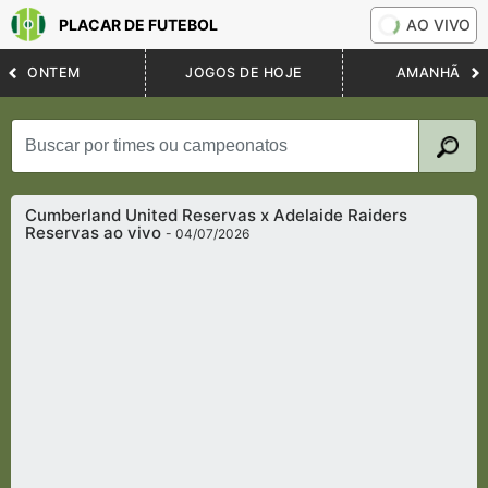
PLACAR DE FUTEBOL
AO VIVO
ONTEM
JOGOS DE HOJE
AMANHÃ
Cumberland United Reservas x Adelaide Raiders
Reservas ao vivo
- 04/07/2026