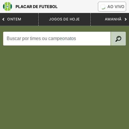
PLACAR DE FUTEBOL
AO VIVO
ONTEM
JOGOS DE HOJE
AMANHÃ