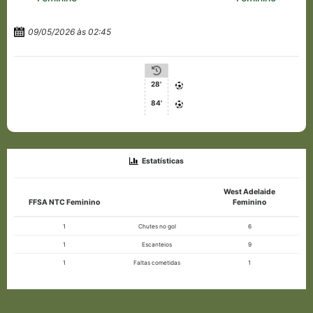
09/05/2026 às 02:45
28'
84'
Estatísticas
West Adelaide
FFSA NTC Feminino
Feminino
1
Chutes no gol
6
1
Escanteios
9
1
Faltas cometidas
1