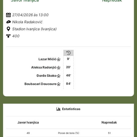
27/04/2026 às 13:00
Nikola Radaković
Stadion Ivanjica (Ivanjica)
400
9'
Lazar Mićić
20'
Aleksa Radonjić
46'
Đorđe Skoko
84'
Boubacari Doucoure
Estatísticas
Javor Ivanjica
Napredak
49
Posse de bola (%)
51