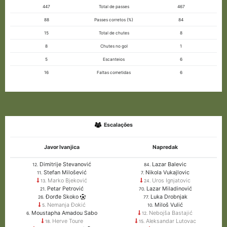
447
Total de passes
467
88
Passes corretos (%)
84
15
Total de chutes
8
8
Chutes no gol
1
5
Escanteios
6
16
Faltas cometidas
6
Escalações
Javor Ivanjica
Napredak
Dimitrije Stevanović
Lazar Balevic
12.
84.
Stefan Milošević
Nikola Vukajlovic
11.
7.
Marko Bjeković
Uros Ignjatovic
13.
24.
Petar Petrović
Lazar Miladinović
21.
70.
Đorđe Skoko
Luka Drobnjak
26.
77.
Nemanja Đokić
Miloš Vulić
5.
10.
Moustapha Amadou Sabo
Nebojša Bastajić
6.
12.
Herve Toure
Aleksandar Lutovac
18.
15.