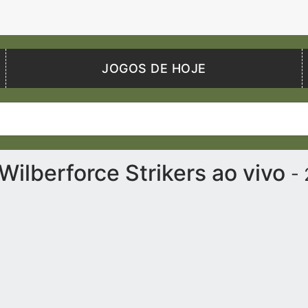
JOGOS DE HOJE
Wilberforce Strikers ao vivo
-