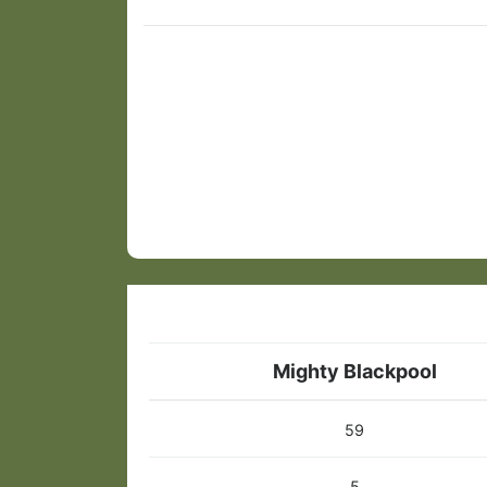
Mighty Blackpool
59
5