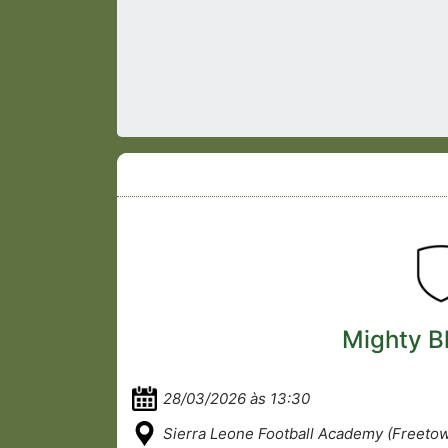
Mighty B
28/03/2026 às 13:30
Sierra Leone Football Academy (Freeto