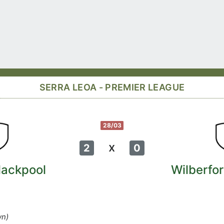
SERRA LEOA - PREMIER LEAGUE
28/03
x
2
0
lackpool
Wilberfor
wn)