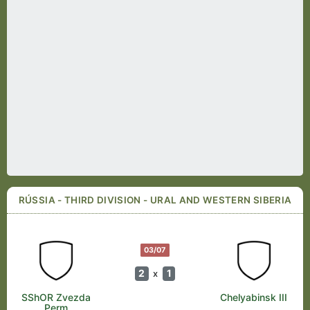
RÚSSIA - THIRD DIVISION - URAL AND WESTERN SIBERIA
03/07
2
1
x
SShOR Zvezda
Chelyabinsk III
Perm