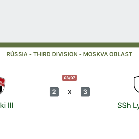
RÚSSIA - THIRD DIVISION - MOSKVA OBLAST
03/07
x
2
3
i III
SSh L