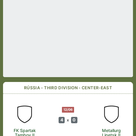
RÚSSIA - THIRD DIVISION - CENTER-EAST
12/06
4
0
x
FK Spartak
Metallurg
Tambov II
Lipetsk II