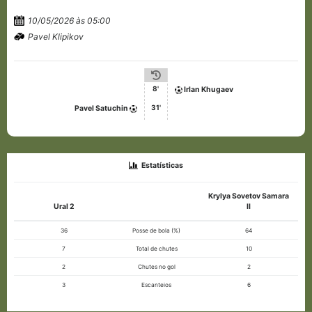
10/05/2026 às 05:00
Pavel Klipikov
8'
Irlan Khugaev
31'
Pavel Satuchin
Estatísticas
Krylya Sovetov Samara
Ural 2
II
36
Posse de bola (%)
64
7
Total de chutes
10
2
Chutes no gol
2
3
Escanteios
6