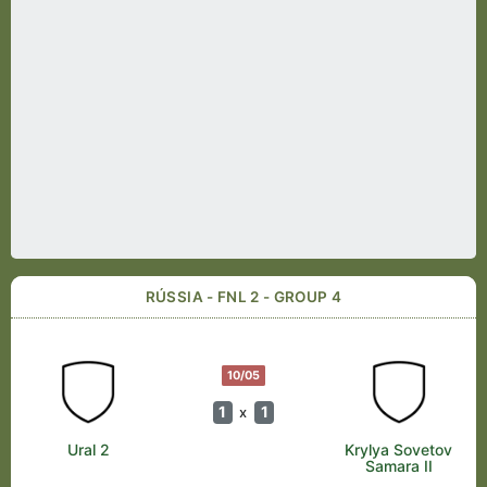
RÚSSIA - FNL 2 - GROUP 4
10/05
1
1
x
Ural 2
Krylya Sovetov
Samara II