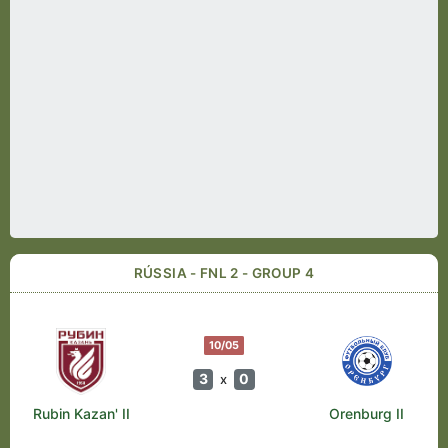
RÚSSIA - FNL 2 - GROUP 4
10/05
3
0
x
Rubin Kazan' II
Orenburg II