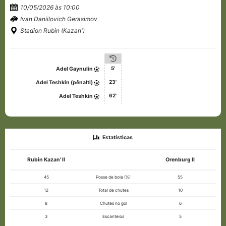
10/05/2026 às 10:00
Ivan Daniilovich Gerasimov
Stadion Rubin (Kazan')
5'
Adel Gaynulin
23'
Adel Teshkin (pênalti)
62'
Adel Teshkin
Estatísticas
Rubin Kazan' II
Orenburg II
45
Posse de bola (%)
55
12
Total de chutes
10
8
Chutes no gol
6
3
Escanteios
5