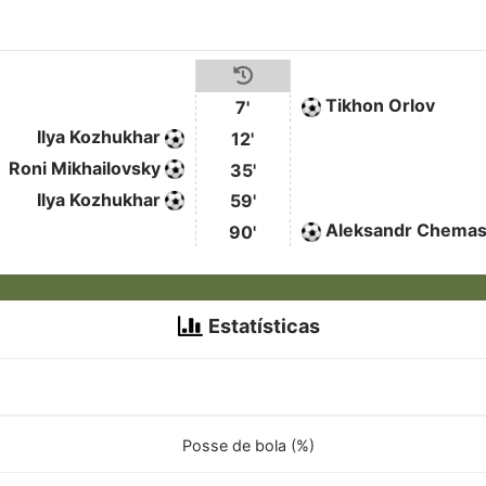
Tikhon Orlov
7'
Ilya Kozhukhar
12'
Roni Mikhailovsky
35'
Ilya Kozhukhar
59'
Aleksandr Chema
90'
Estatísticas
Posse de bola (%)