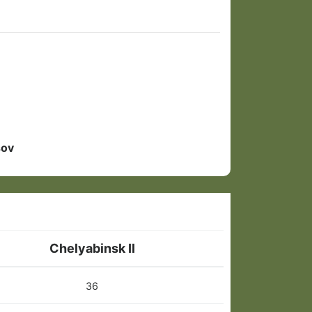
sov
Chelyabinsk II
36