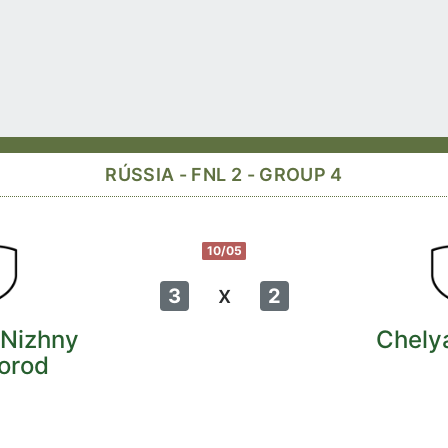
RÚSSIA - FNL 2 - GROUP 4
10/05
x
3
2
Nizhny
Chelya
orod