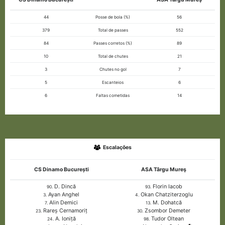
44
Posse de bola (%)
56
379
Total de passes
552
84
Passes corretos (%)
89
10
Total de chutes
21
3
Chutes no gol
7
5
Escanteios
6
6
Faltas cometidas
14
Escalações
CS Dinamo București
ASA Târgu Mureş
D. Dincă
Florin Iacob
90.
93.
Ayan Anghel
Okan Chatziterzoglu
3.
4.
Alin Demici
M. Dohatcă
7.
13.
Rareș Cernamoriț
Zsombor Demeter
23.
30.
A. Ioniță
Tudor Oltean
24.
98.