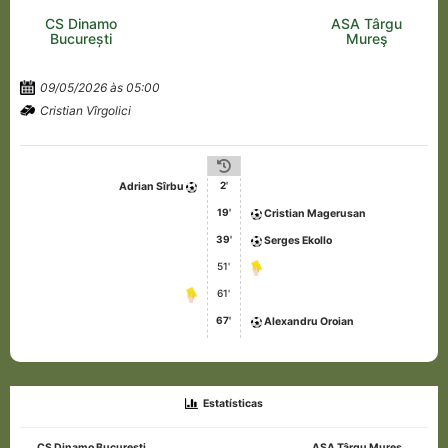
CS Dinamo
ASA Târgu
București
Mureş
09/05/2026 às 05:00
Cristian Vîrgolici
2'
Adrian Sîrbu
19'
Cristian Magerusan
39'
Serges Ekollo
51'
61'
67'
Alexandru Oroian
Estatísticas
CS Dinamo București
ASA Târgu Mureş