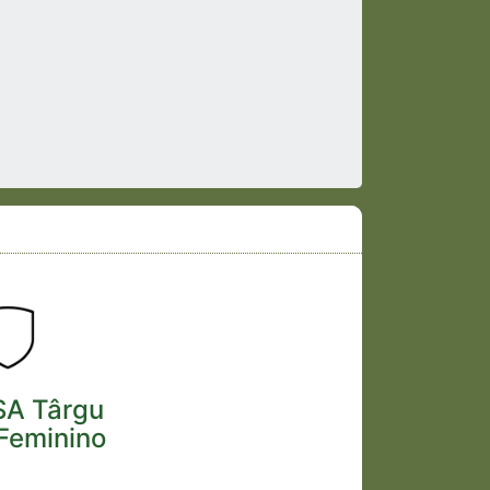
SA Târgu
Feminino