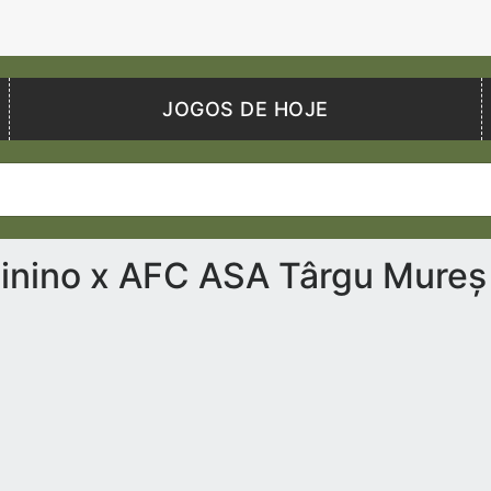
JOGOS DE HOJE
minino x AFC ASA Târgu Mureș