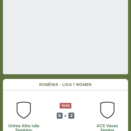
ROMÊNIA - LIGA 1 WOMEN
10/05
6
2
x
Unirea Alba Iulia
ACS Vasas
Feminino
Femina