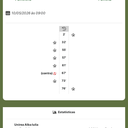
10/05/2026 às 09:00
2'
32'
55'
57'
61'
67'
(contra)
73'
76'
Estatísticas
Unirea Alba Iulia