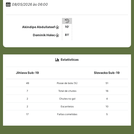
08/05/2026 às 06:00
10'
Akindipe Abdullateef
81'
Dominik Holec
Estatísticas
Jihlava Sub-19
Slovacko Sub-19
49
Posse de bola (%)
51
7
Total de chutes
16
2
Chutes no gol
4
2
Escanteios
10
17
Faltas cometidas
5