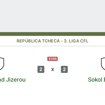
REPÚBLICA TCHECA - 3. LIGA CFL
31/05
x
2
2
d Jizerou
Sokol