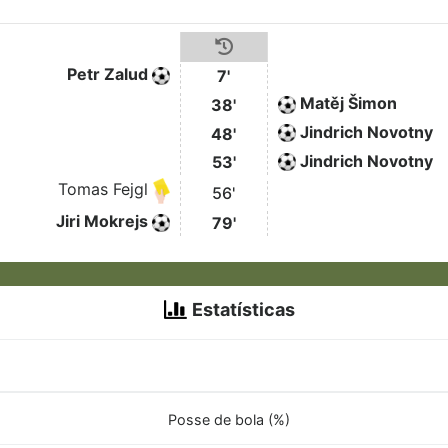
Petr Zalud
7'
Matěj Šimon
38'
Jindrich Novotny
48'
Jindrich Novotny
53'
Tomas Fejgl
56'
Jiri Mokrejs
79'
Estatísticas
Posse de bola (%)