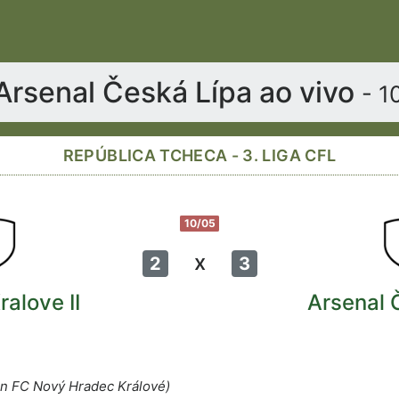
 Arsenal Česká Lípa ao vivo
- 1
REPÚBLICA TCHECA - 3. LIGA CFL
10/05
x
2
3
alove II
Arsenal 
on FC Nový Hradec Králové)