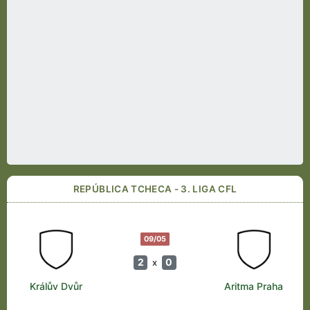
REPÚBLICA TCHECA - 3. LIGA CFL
09/05
2
0
x
Králův Dvůr
Aritma Praha