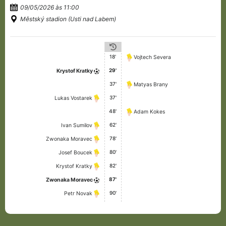
09/05/2026 às 11:00
Městský stadion (Usti nad Labem)
18'
Vojtech Severa
29'
Krystof Kratky
37'
Matyas Brany
37'
Lukas Vostarek
48'
Adam Kokes
62'
Ivan Sumilov
78'
Zwonaka Moravec
80'
Josef Boucek
82'
Krystof Kratky
87'
Zwonaka Moravec
90'
Petr Novak