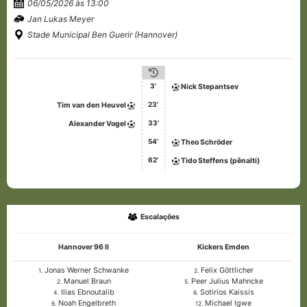
06/05/2026 às 13:00
Jan Lukas Meyer
Stade Municipal Ben Guerir (Hannover)
3'
Nick Stepantsev
23'
Tim van den Heuvel
33'
Alexander Vogel
54'
Theo Schröder
62'
Tido Steffens (pênalti)
Escalações
Hannover 96 II
Kickers Emden
Jonas Werner Schwanke
Felix Göttlicher
1.
2.
Manuel Braun
Peer Julius Mahncke
2.
5.
Ilias Ebnoutalib
Sotirios Kaissis
4.
6.
Noah Engelbreth
Michael Igwe
6.
12.