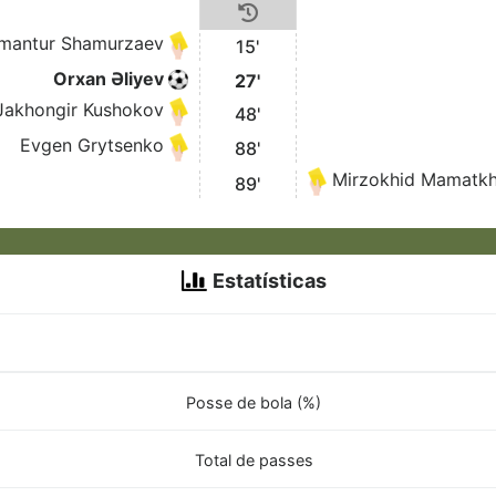
mantur Shamurzaev
15'
Orxan Əliyev
27'
Jakhongir Kushokov
48'
Evgen Grytsenko
88'
Mirzokhid Mamatk
89'
Estatísticas
Posse de bola (%)
Total de passes