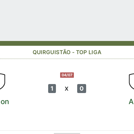
QUIRGUISTÃO - TOP LIGA
04/07
x
1
0
gon
A