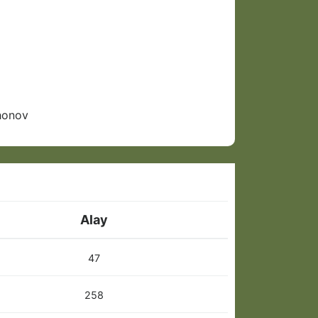
honov
Alay
47
258