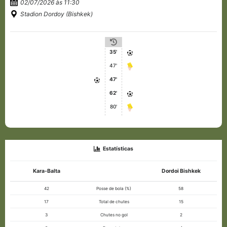
02/07/2026 às 11:30
Stadion Dordoy (Bishkek)
35'
47'
47'
62'
80'
Estatísticas
Kara-Balta
Dordoi Bishkek
42
Posse de bola (%)
58
17
Total de chutes
15
3
Chutes no gol
2