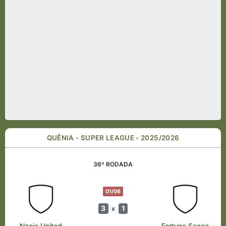
QUÊNIA - SUPER LEAGUE - 2025/2026
36ª RODADA
01/06
3
1
x
Nzoia United
Fortune Sacco