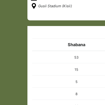
Gusii Stadium (Kisii)
Shabana
53
15
5
8