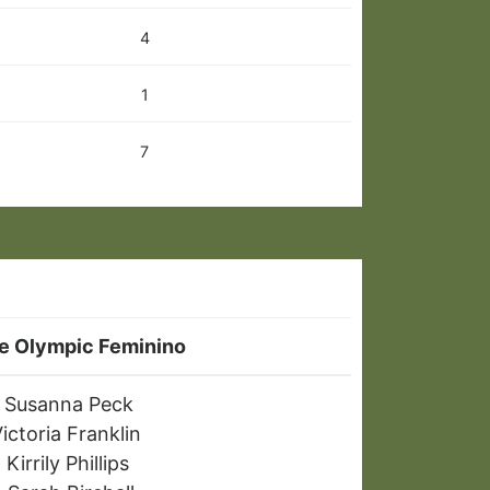
4
1
7
e Olympic Feminino
Susanna Peck
ictoria Franklin
Kirrily Phillips
.