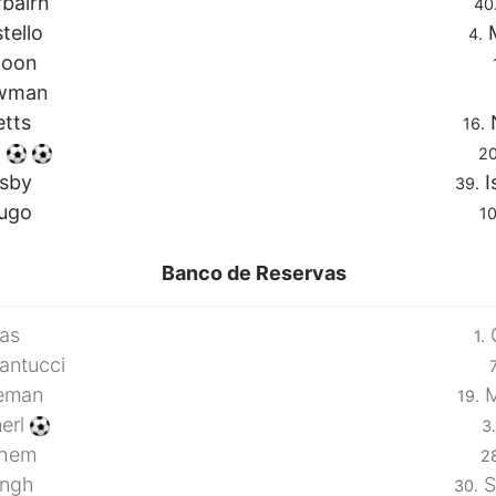
rbairn
40
tello
M
4.
hoon
owman
etts
N
16.
d
20
sby
I
39.
ugo
10
Banco de Reservas
ras
G
1.
antucci
7
eman
M
19.
merl
3.
them
2
ingh
S
30.