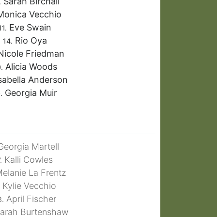
Sarah Birchall
.
onica Vecchio
Eve Swain
11.
Rio Oya
14.
icole Friedman
Alicia Woods
.
sabella Anderson
Georgia Muir
.
eorgia Martell
Kalli Cowles
.
elanie La Frentz
Kylie Vecchio
April Fischer
8.
arah Burtenshaw