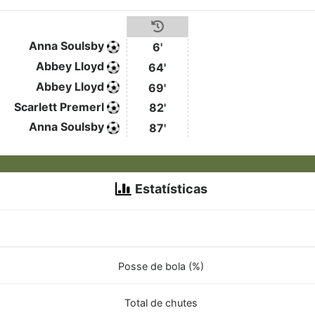
Anna Soulsby
6'
Abbey Lloyd
64'
Abbey Lloyd
69'
Scarlett Premerl
82'
Anna Soulsby
87'
Estatísticas
Posse de bola (%)
Total de chutes