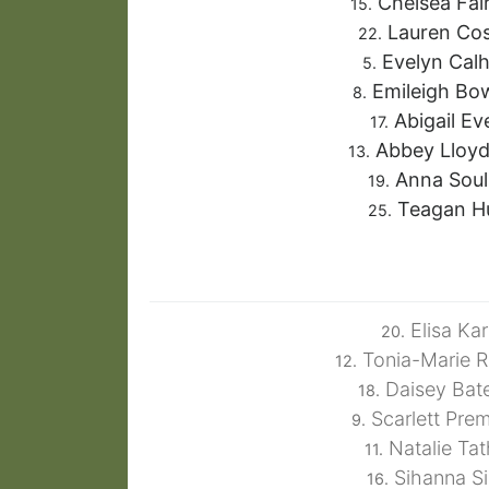
Chelsea Fai
15.
Lauren Cos
22.
Evelyn Cal
5.
Emileigh B
8.
Abigail Ev
17.
Abbey Lloy
13.
Anna Soul
19.
Teagan H
25.
Elisa Ka
20.
Tonia-Marie R
12.
Daisey Bat
18.
Scarlett Pre
9.
Natalie Ta
11.
Sihanna S
16.