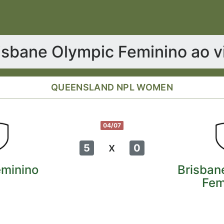
risbane Olympic Feminino ao 
QUEENSLAND NPL WOMEN
04/07
x
5
0
eminino
Brisban
Fem