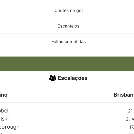
Chutes no gol
Escanteios
Faltas cometidas
Escalações
ino
Brisban
bell
21.
lski
V
2.
borough
17