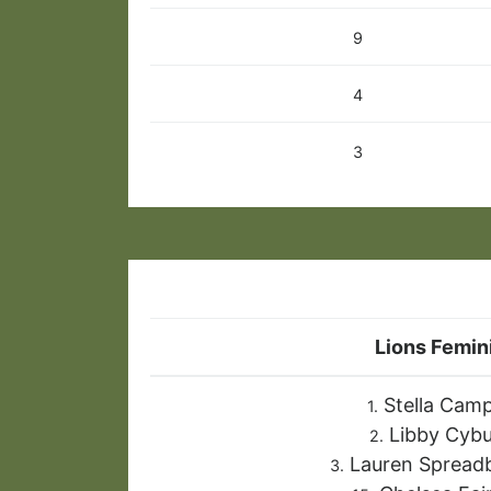
9
4
3
Lions Femin
Stella Camp
1.
Libby Cybu
2.
Lauren Spread
3.