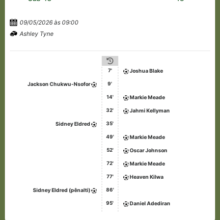
09/05/2026 às 09:00
Ashley Tyne
7'
Joshua Blake
9'
Jackson Chukwu-Nsofor
14'
Markie Meade
32'
Jahmi Kellyman
35'
Sidney Eldred
49'
Markie Meade
52'
Oscar Johnson
72'
Markie Meade
77'
Heaven Kilwa
86'
Sidney Eldred (pênalti)
95'
Daniel Adediran