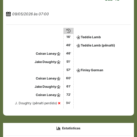
09/05/2026 às 07:00
16'
Teddie Lamb
46'
Teddie Lamb (pênalti)
46'
Ceiran Loney
51'
Jake Doughty
57'
Finley Gorman
60'
Ceiran Loney
61'
Jake Doughty
72'
Ceiran Loney
94'
J. Doughty (pênalti perdido)
Estatísticas