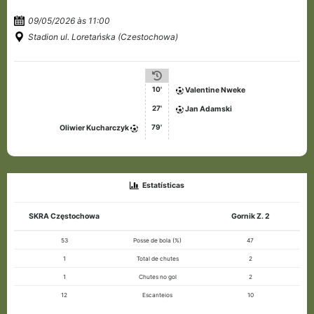
09/05/2026 às 11:00
Stadion ul. Loretańska (Czestochowa)
10'
Valentine Nweke
27'
Jan Adamski
79'
Oliwier Kucharczyk
Estatísticas
SKRA Częstochowa
Gornik Z. 2
53
Posse de bola (%)
47
1
Total de chutes
2
1
Chutes no gol
2
12
Escanteios
10