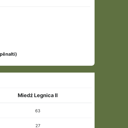
pênalti)
Miedź Legnica II
63
27