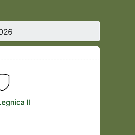
2026
egnica II