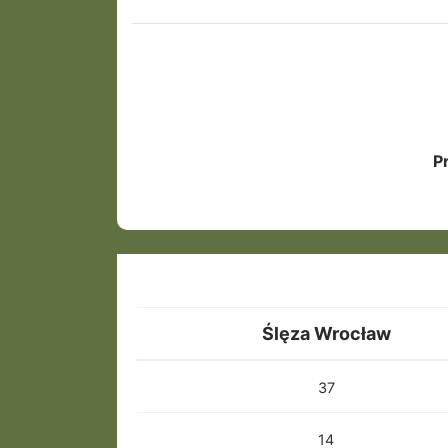
P
Ślęza Wrocław
37
14