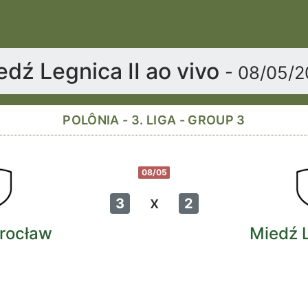
dź Legnica II ao vivo
- 08/05/
POLÔNIA - 3. LIGA - GROUP 3
08/05
x
3
2
rocław
Miedź L