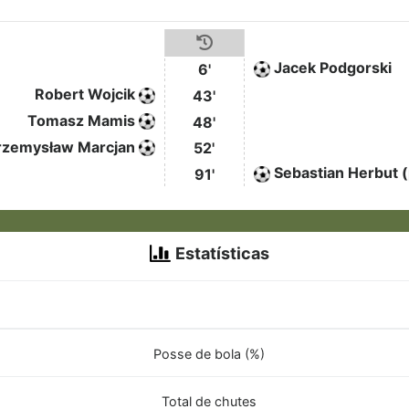
Jacek Podgorski
6'
Robert Wojcik
43'
Tomasz Mamis
48'
rzemysław Marcjan
52'
Sebastian Herbut (
91'
Estatísticas
Posse de bola (%)
Total de chutes