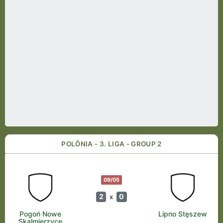
POLÔNIA - 3. LIGA - GROUP 2
09/05
2
0
x
Pogoń Nowe
Lipno Stęszew
Skalmierzyce