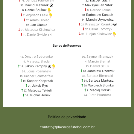
Dariusz Pawłowski
Kacper Gach
16.
22.
Dawid Mazurek
Maksymilian Sitek
33.
7.
Dalibor Takac
Daniel Ściślak
8.
6.
Radoslaw Kanach
Wojciech Laski
10.
7.
Marcin Urynowicz
Adam Gibiec
14.
17.
Krzysztof Kolanko
Jan Ciucka
21.
28.
Oskar Tomczyk
Mateusz Klichowicz
37.
91.
Lucjan Klisiewicz
Daniel Swiderski
90.
11.
Banco de Reservas
Dmytro Sydorenko
Szymon Branczyk
12.
99.
Mateusz Broda
Marcin Biernat
4.
4.
Dawid Ściuk
Jakub Kempny
13.
18.
Jarosław Czerwik
Louis Poznański
28.
24.
Bartosz Bieroński
Kacper Sommerfeld
33.
10.
Bartosz Martosz
Kacper Kasprzak
84.
19.
Wojciech Słomka
Jakub Ryś
98.
21.
Maciej Gorski
Mateusz Tekieli
9.
27.
Piotr Twardosz
Michał Hornik
24.
14.
Política de privacidade
contato@placardefutebol.com.br