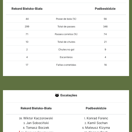
Rekord Bielsko-Biała
Podbeskidzie
44
Posse de bola (%)
56
299
Total de passes
346
71
Passes corretos (%)
74
10
Total de chutes
21
2
Chutes no gol
9
4
Escanteios
4
17
Faltas cometidas
16
Escalações
Rekord Bielsko-Biała
Podbeskidzie
Wiktor Kaczorowski
Konrad Forenc
39.
1.
Jan Sobociński
Kamil Sochan
3.
2.
Tomasz Boczek
Mateusz Kizyma
8.
6.