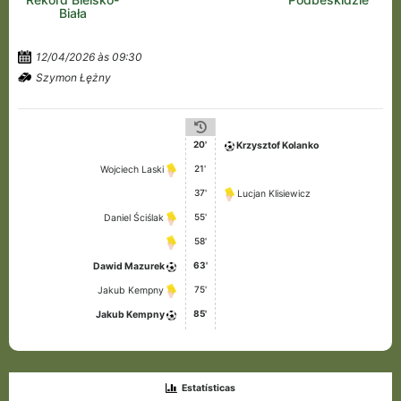
Biała
12/04/2026 às 09:30
Szymon Łężny
20'
Krzysztof Kolanko
21'
Wojciech Laski
37'
Lucjan Klisiewicz
55'
Daniel Ściślak
58'
63'
Dawid Mazurek
75'
Jakub Kempny
85'
Jakub Kempny
Estatísticas