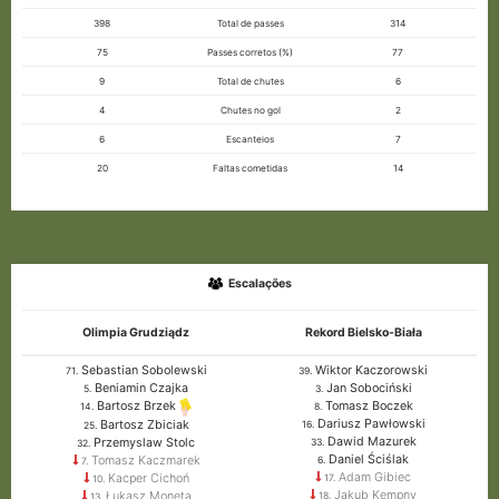
398
Total de passes
314
75
Passes corretos (%)
77
9
Total de chutes
6
4
Chutes no gol
2
6
Escanteios
7
20
Faltas cometidas
14
Escalações
Olimpia Grudziądz
Rekord Bielsko-Biała
Sebastian Sobolewski
Wiktor Kaczorowski
71.
39.
Beniamin Czajka
Jan Sobociński
5.
3.
Tomasz Boczek
Bartosz Brzek
8.
14.
Dariusz Pawłowski
Bartosz Zbiciak
16.
25.
Dawid Mazurek
Przemyslaw Stolc
33.
32.
Daniel Ściślak
Tomasz Kaczmarek
6.
7.
Adam Gibiec
Kacper Cichoń
17.
10.
Jakub Kempny
Łukasz Moneta
18.
13.