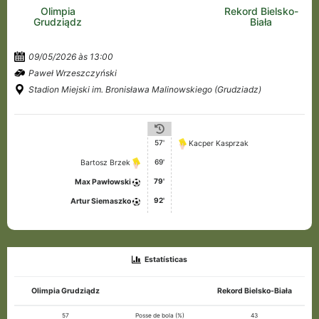
Olimpia
Rekord Bielsko-
Grudziądz
Biała
09/05/2026 às 13:00
Paweł Wrzeszczyński
Stadion Miejski im. Bronisława Malinowskiego (Grudziadz)
57'
Kacper Kasprzak
69'
Bartosz Brzek
79'
Max Pawłowski
92'
Artur Siemaszko
Estatísticas
Olimpia Grudziądz
Rekord Bielsko-Biała
57
Posse de bola (%)
43