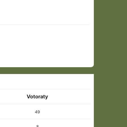
Votoraty
49
8