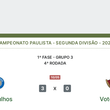
AMPEONATO PAULISTA - SEGUNDA DIVISÃO - 20
1ª FASE - GRUPO 3
4ª RODADA
10/05
x
3
0
lhos
Vot