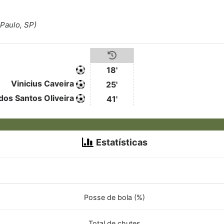
 Paulo, SP)
18'
Vinicius Caveira
25'
 dos Santos Oliveira
41'
Estatísticas
Posse de bola (%)
Total de chutes