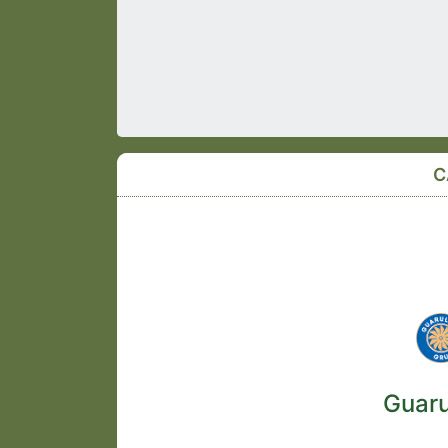
C
Guaru