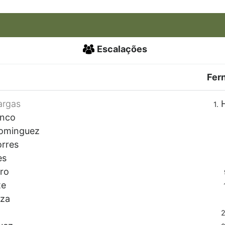
Escalações
Fer
argas
H
1.
anco
ominguez
orres
es
rro
te
oza
2