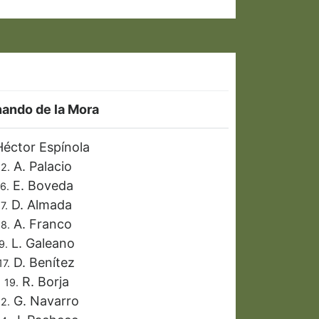
nando de la Mora
éctor Espínola
A. Palacio
2.
E. Boveda
6.
D. Almada
7.
A. Franco
8.
L. Galeano
9.
D. Benítez
17.
R. Borja
19.
G. Navarro
2.