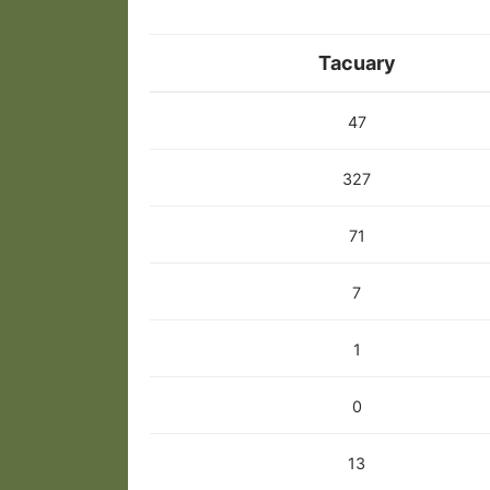
Tacuary
47
327
71
7
1
0
13