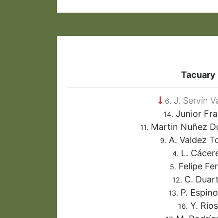
Tacuary
J. Servín V
6.
Junior Fr
14.
Martin Nuñez D
11.
A. Valdez T
9.
L. Cácer
4.
Felipe Fe
5.
C. Duar
12.
P. Espin
13.
Y. Ríos
16.