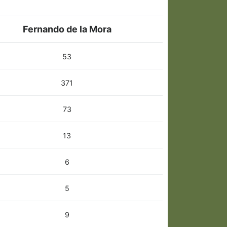
Fernando de la Mora
53
371
73
13
6
5
9