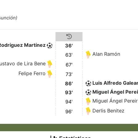
sunción)
 Rodríguez Martínez
36'
Alan Ramón
63'
ustavo de Lira Bene
67'
Felipe Ferro
73'
Luis Alfredo Galea
86'
Miguel Ángel Perei
93'
Miguel Ángel Pereir
94'
Derlis Benitez
96'