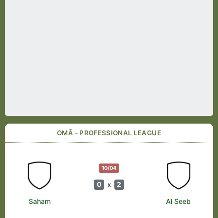
OMÃ - PROFESSIONAL LEAGUE
10/04
0
2
x
Saham
Al Seeb