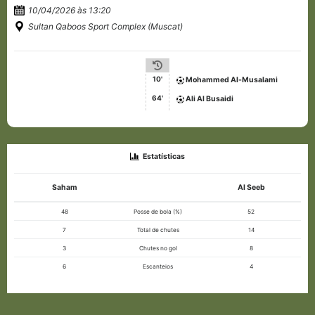
10/04/2026 às 13:20
Sultan Qaboos Sport Complex (Muscat)
10'
Mohammed Al-Musalami
64'
Ali Al Busaidi
Estatísticas
Saham
Al Seeb
48
Posse de bola (%)
52
7
Total de chutes
14
3
Chutes no gol
8
6
Escanteios
4