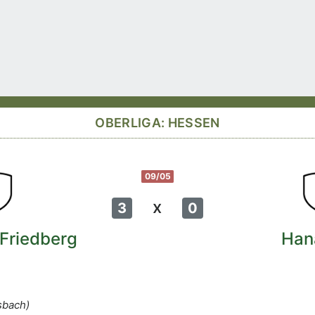
OBERLIGA: HESSEN
09/05
x
3
0
Friedberg
Han
sbach)