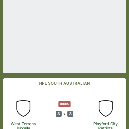
NPL SOUTH AUSTRALIAN
08/05
3
3
x
West Torrens
Playford City
Birkalla
Patriots