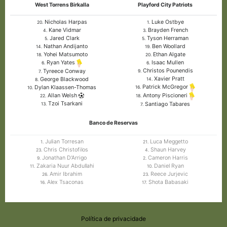
West Torrens Birkalla
Playford City Patriots
Nicholas Harpas
Luke Ostbye
20.
1.
Kane Vidmar
Brayden French
4.
3.
Jared Clark
Tyson Herraman
5.
5.
Nathan Andijanto
Ben Woollard
14.
19.
Yohei Matsumoto
Ethan Algate
18.
20.
Isaac Mullen
Ryan Yates
6.
6.
Christos Pounendis
Tyreece Conway
9.
7.
Xavier Pratt
George Blackwood
14.
8.
Patrick McGregor
Dylan Klaassen-Thomas
16.
10.
Allan Welsh
Antony Piscioneri
22.
18.
Tzoi Tsarkani
Santiago Tabares
13.
7.
Banco de Reservas
Julian Torresan
Luca Meggetto
1.
21.
Chris Christofilos
Shaun Harvey
23.
4.
Jonathan D'Arrigo
Cameron Harris
9.
2.
Zakaria Nuur Abdullahi
Daniel Ryan
11.
10.
Amir Ibrahim
Reece Jurjevic
26.
23.
Alex Tsaconas
Shota Babasaki
16.
17.
Política de privacidade