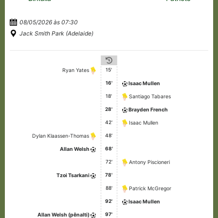
08/05/2026 às 07:30
Jack Smith Park (Adelaide)
15'
Ryan Yates
16'
Isaac Mullen
18'
Santiago Tabares
28'
Brayden French
42'
Isaac Mullen
48'
Dylan Klaassen-Thomas
68'
Allan Welsh
72'
Antony Piscioneri
78'
Tzoi Tsarkani
88'
Patrick McGregor
92'
Isaac Mullen
97'
Allan Welsh (pênalti)