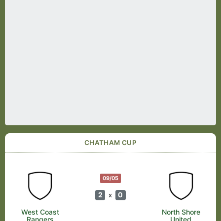
CHATHAM CUP
09/05
2
0
x
West Coast
North Shore
Rangers
United