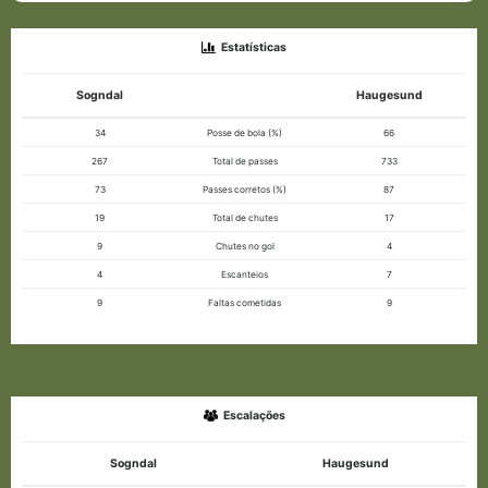
Estatísticas
Sogndal
Haugesund
34
Posse de bola (%)
66
267
Total de passes
733
73
Passes corretos (%)
87
19
Total de chutes
17
9
Chutes no gol
4
4
Escanteios
7
9
Faltas cometidas
9
Escalações
Sogndal
Haugesund