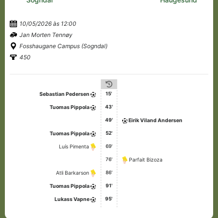
10/05/2026 às 12:00
Jan Morten Tennøy
Fosshaugane Campus (Sogndal)
450
15'
Sebastian Pedersen
43'
Tuomas Pippola
49'
Eirik Viland Andersen
52'
Tuomas Pippola
69'
Luís Pimenta
76'
Parfait Bizoza
86'
Atli Barkarson
91'
Tuomas Pippola
95'
Lukass Vapne