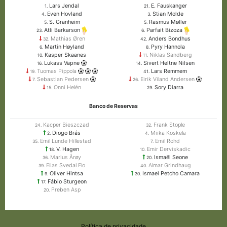
Lars Jendal
E. Fauskanger
1.
21.
Even Hovland
Stian Molde
4.
3.
S. Granheim
Rasmus Møller
5.
5.
Atli Barkarson
Parfait Bizoza
23.
6.
Mathias Øren
Anders Bondhus
32.
42.
Martin Høyland
Pyry Hannola
6.
8.
Kasper Skaanes
Niklas Sandberg
10.
11.
Lukass Vapne
Sivert Heltne Nilsen
16.
14.
Tuomas Pippola
Lars Remmem
19.
41.
Sebastian Pedersen
Eirik Viland Andersen
7.
26.
Onni Helén
Sory Diarra
15.
29.
Banco de Reservas
Kacper Bieszczad
Frank Stople
24.
32.
Diogo Brás
Miika Koskela
2.
4.
Emil Lunde Hillestad
Emil Rohd
35.
7.
V. Hagen
Emir Derviskadic
18.
10.
Marius Årøy
Ismaël Seone
36.
20.
Elias Svedal Flo
Almar Grindhaug
39.
40.
Oliver Hintsa
Ismael Petcho Camara
9.
30.
Fábio Sturgeon
17.
Preben Asp
20.
Política de privacidade