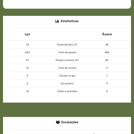
Estatísticas
Lyn
Åsane
52
Posse de bola (%)
48
644
Total de passes
464
87
Passes corretos (%)
86
15
Total de chutes
11
9
Chutes no gol
7
5
Escanteios
4
18
Faltas cometidas
9
Escalações