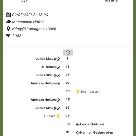
02/07/2026 às 13:00
Mohammad Hafezi
Kringsjå kunstgress (Oslo)
1.083
3'
Julius Skaug
13'
H. Nilsen
15'
Julius Skaug
27'
Andreas Hellum
28'
Einar Iversen
45'
Andreas Hellum
59'
Julius Skaug
71'
A. Olsen
86'
Leonardo Rossi
91'
Herman Geelmuyden