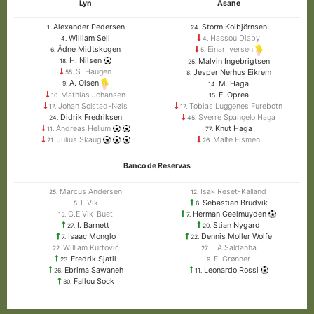
Lyn
Åsane
Alexander Pedersen
Storm Kolbjörnsen
1.
24.
William Sell
Hassou Diaby
4.
4.
Ådne Midtskogen
Einar Iversen
6.
5.
H. Nilsen
Malvin Ingebrigtsen
18.
25.
S. Haugen
Jesper Nerhus Eikrem
55.
8.
A. Olsen
M. Haga
9.
14.
Mathias Johansen
F. Oprea
10.
15.
Johan Solstad-Nøis
Tobias Luggenes Furebotn
17.
17.
Didrik Fredriksen
Sverre Spangelo Haga
24.
45.
Andreas Hellum
Knut Haga
11.
77.
Julius Skaug
Malte Fismen
21.
26.
Banco de Reservas
Marcus Andersen
Isak Reset-Kalland
25.
12.
I. Vik
Sebastian Brudvik
5.
6.
G.E.Vik-Buet
Herman Geelmuyden
15.
7.
I. Barnett
Stian Nygard
27.
20.
Isaac Monglo
Dennis Moller Wolfe
7.
22.
William Kurtović
L.A.Saldanha
22.
27.
Fredrik Sjatil
E. Grønner
23.
9.
Ebrima Sawaneh
Leonardo Rossi
26.
11.
Fallou Sock
30.