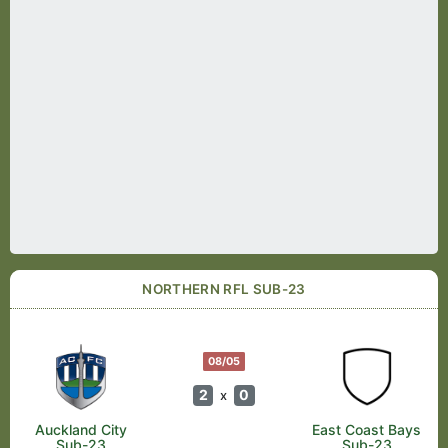
NORTHERN RFL SUB-23
08/05
2
0
x
Auckland City
East Coast Bays
Sub-23
Sub-23