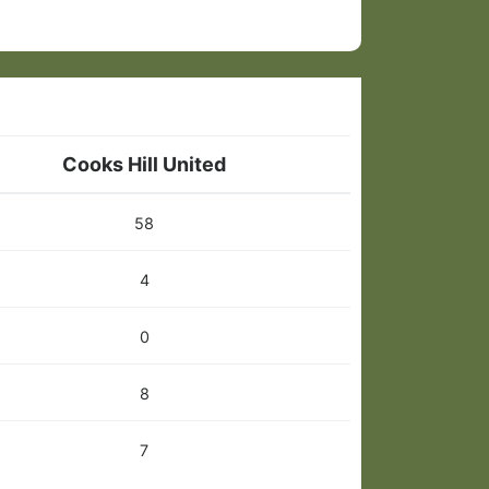
Cooks Hill United
58
4
0
8
7