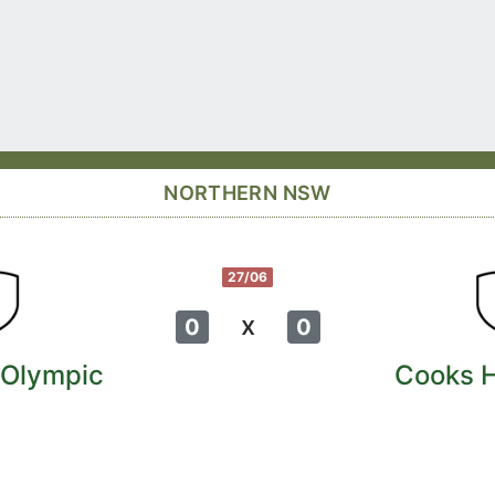
NORTHERN NSW
27/06
x
0
0
 Olympic
Cooks H