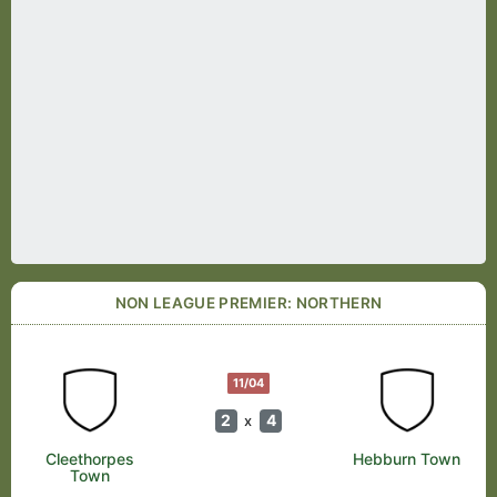
NON LEAGUE PREMIER: NORTHERN
11/04
2
4
x
Cleethorpes
Hebburn Town
Town