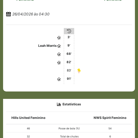
26/04/2026 às 04:30
3'
9'
Leah Morris
68'
82'
83'
91'
Estatísticas
Hills United Feminino
NWS Spirit Feminino
46
Posse de bola (%)
54
32
Total de chutes
6