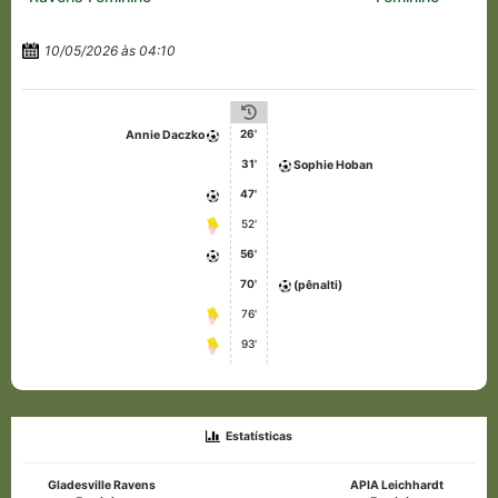
10/05/2026 às 04:10
26'
Annie Daczko
31'
Sophie Hoban
47'
52'
56'
70'
(pênalti)
76'
93'
Estatísticas
Gladesville Ravens
APIA Leichhardt