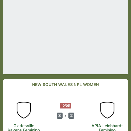
NEW SOUTH WALES NPL WOMEN
10/05
3
2
x
Gladesville
APIA Leichhardt
Ravens Feminino
Feminino