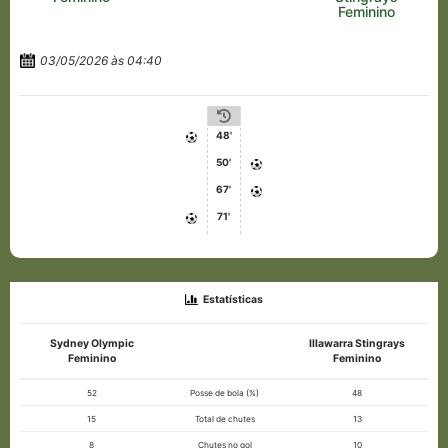
Feminino
03/05/2026 às 04:40
48'
50'
67'
71'
Estatísticas
Sydney Olympic
Illawarra Stingrays
Feminino
Feminino
52
Posse de bola (%)
48
15
Total de chutes
13
8
Chutes no gol
10