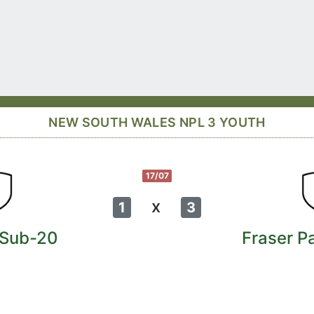
NEW SOUTH WALES NPL 3 YOUTH
17/07
x
1
3
Sub-20
Fraser P