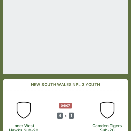
NEW SOUTH WALES NPL 3 YOUTH
04/07
4
1
x
Inner West
Camden Tigers
Hawks Sub-20
Sub-20