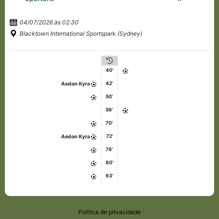
04/07/2026 às 02:30
Blacktown International Sportspark (Sydney)
40'
42'
Aedon Kyra
50'
56'
70'
72'
Aedon Kyra
76'
80'
93'
Política de privacidade