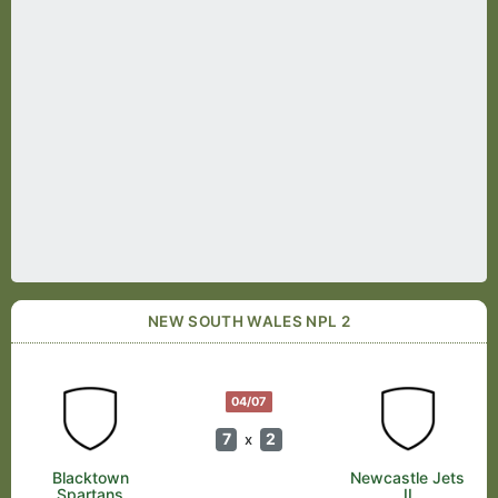
NEW SOUTH WALES NPL 2
04/07
7
2
x
Blacktown
Newcastle Jets
Spartans
II