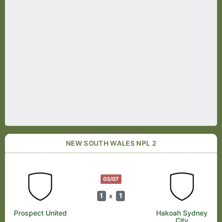
NEW SOUTH WALES NPL 2
03/07
1
1
x
Prospect United
Hakoah Sydney
City