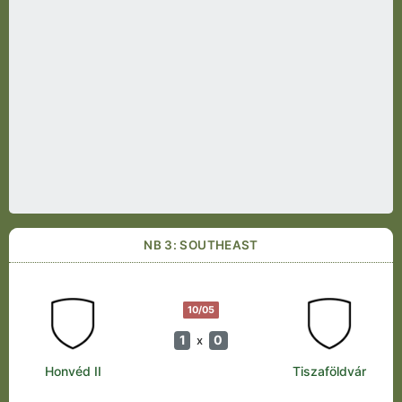
NB 3: SOUTHEAST
10/05
1
0
x
Honvéd II
Tiszaföldvár